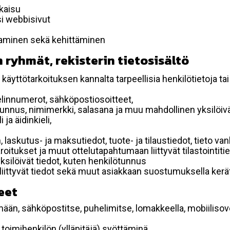
lkaisu
si webbisivut
taminen sekä kehittäminen
 ryhmät, rekisterin tietosisältö
käyttötarkoituksen kannalta tarpeellisia henkilötietoja tai
elinnumerot, sähköpostiosoitteet,
ätunnus, nimimerkki, salasana ja muu mahdollinen yksilöiv
ja äidinkieli,
, laskutus- ja maksutiedot, tuote- ja tilaustiedot, tieto
 varoitukset ja muut ottelutapahtumaan liittyvät tilastointiti
yksilöivät tiedot, kuten henkilötunnus
 liittyvät tiedot sekä muut asiakkaan suostumuksella kerät
eet
mään, sähköpostitse, puhelimitse, lomakkeella, mobiilisove
i toimihenkilön (ylläpitäjä) syöttäminä