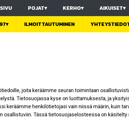
SIVU
POJAT
▾
KERHO
▾
AIKUISET
▾
97
▾
ILMOITTAUTUMINEN
YHTEYSTIEDO
ilötiedoille, joita keräämme seuran toimintaan osallistuvist
ttelystä. Tietosuojassa kyse on luottamuksesta, ja yksity
ksi keräämme henkilötietojasi vain niissä määrin, kuin ta
allistuviin. Tässä tietosuojaselosteessa on käsitelty nii