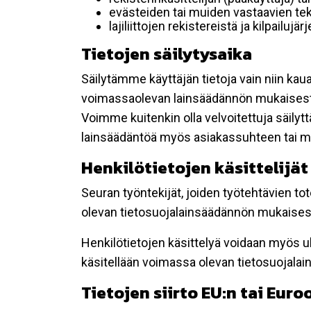
evästeiden tai muiden vastaavien tek
lajiliittojen rekistereistä ja kilpailujä
Tietojen säilytysaika
Säilytämme käyttäjän tietoja vain niin kau
voimassaolevan lainsäädännön mukaisest
Voimme kuitenkin olla velvoitettuja säily
lainsäädäntöä myös asiakassuhteen tai mu
Henkilötietojen käsittelijät
Seuran työntekijät, joiden työtehtävien to
olevan tietosuojalainsäädännön mukaisesti
Henkilötietojen käsittelyä voidaan myös ul
käsitellään voimassa olevan tietosuojala
Tietojen siirto EU:n tai Eur