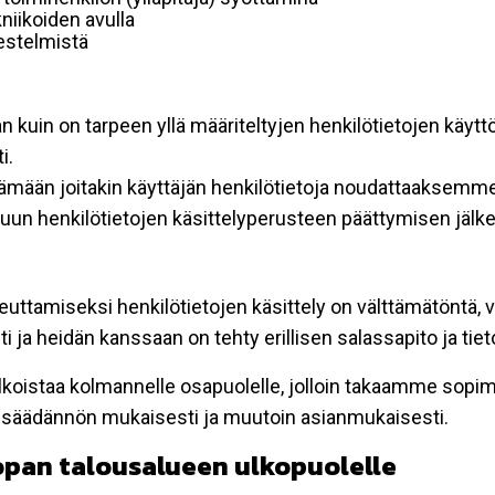
niikoiden avulla
rjestelmistä
an kuin on tarpeen yllä määriteltyjen henkilötietojen käytt
i.
ttämään joitakin käyttäjän henkilötietoja noudattaaksemme
un henkilötietojen käsittelyperusteen päättymisen jälk
teuttamiseksi henkilötietojen käsittely on välttämätöntä, v
 ja heidän kanssaan on tehty erillisen salassapito ja tie
koistaa kolmannelle osapuolelle, jolloin takaamme sopimus
insäädännön mukaisesti ja muutoin asianmukaisesti.
oopan talousalueen ulkopuolelle