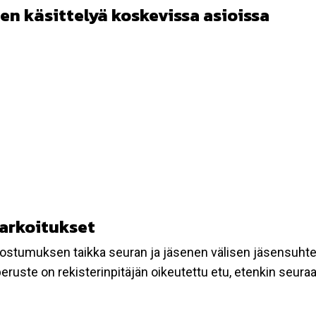
en käsittelyä koskevissa asioissa
tarkoitukset
suostumuksen taikka seuran ja jäsenen välisen jäsensuht
eruste on rekisterinpitäjän oikeutettu etu, etenkin seuraav