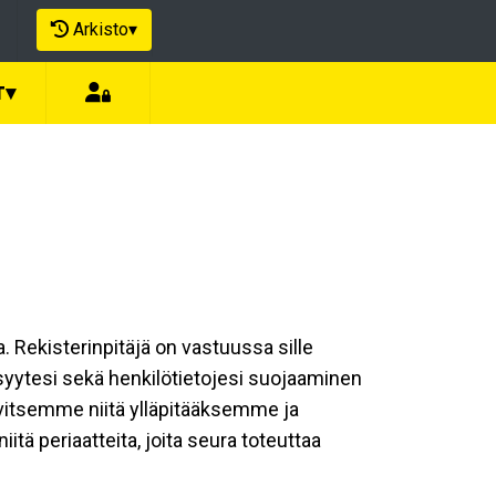
Arkisto
▾
T
▾
a. Rekisterinpitäjä on vastuussa sille
isyytesi sekä henkilötietojesi suojaaminen
rvitsemme niitä ylläpitääksemme ja
tä periaatteita, joita seura toteuttaa