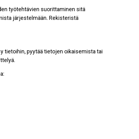
oiden työtehtävien suorittaminen sitä
ista järjestelmään. Rekisteristä
tietoihin, pyytää tietojen oikaisemista tai
ttelyä.
a: