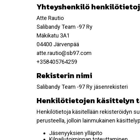
Yhteyshenkilö henkilötietoj
Atte Rautio
Salibandy Team -97 Ry
Mäkikatu 3A1
04400 Järvenpää
atte.rautio@sb97.com
+358405764259
Rekisterin nimi
Salibandy Team -97 Ry jäsenrekisteri
Henkilötietojen käsittelyn 
Henkilötietoja käsitellään rekisteröidyn 
perusteella, jolloin lainmukainen käsittelyp
Jäsenyyksien ylläpito
Kilpailutoiminnan toteuttaminen