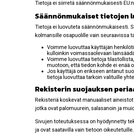
Tietoja ei siirretä säännönmukaisesti EU:n
Säännönmukaiset tietojen 
Tietoja ei luovuteta säännönmukaisesti. Se
kolmansille osapuolille vain seuraavissa 
Voimme luovuttaa käyttäjän henkilöti
kulloinkin voimassaolevaan lainsäädän
Voimme luovuttaa tietoja tilastollista,
muotoon, että tiedon kohde ei enää ol
Jos käyttäjä on erikseen antanut s
tietoja luovuttaa tarkoin valituille y
Rekisterin suojauksen peria
Rekisteriä koskevat manuaaliset aineistot s
jotka ovat palomuurein, salasanoin ja muid
Sivujen toteutuksessa on hyödynnetty tekni
ja ovat saatavilla vain tietoon oikeutetuille.