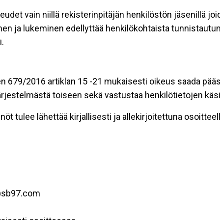
eudet vain niillä rekisterinpitäjän henkilöstön jäsenillä j
nen ja lukeminen edellyttää henkilökohtaista tunnistautum
.
n 679/2016 artiklan 15 -21 mukaisesti oikeus saada pääsy 
t järjestelmästä toiseen sekä vastustaa henkilötietojen käsi
öt tulee lähettää kirjallisesti ja allekirjoitettuna osoitteell
o@sb97.com