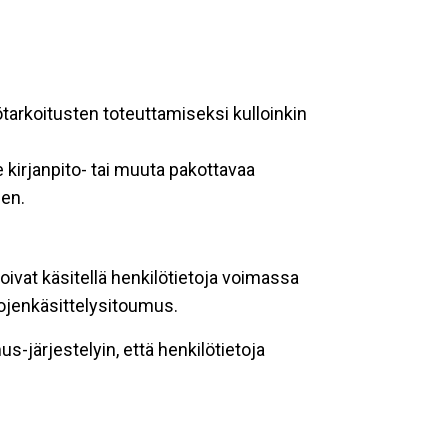
ötarkoitusten toteuttamiseksi kulloinkin
 kirjanpito- tai muuta pakottavaa
een.
oivat käsitellä henkilötietoja voimassa
tojenkäsittelysitoumus.
-järjestelyin, että henkilötietoja