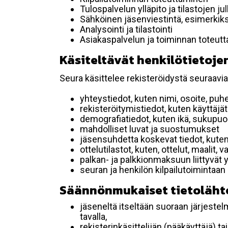
Tulospalvelun ylläpito ja tilastojen ju
Sähköinen jäsenviestintä, esimerkik
Analysointi ja tilastointi
Asiakaspalvelun ja toiminnan toteut
Käsiteltävät henkilötietojen
Seura käsittelee rekisteröidystä seuraavia 
yhteystiedot, kuten nimi, osoite, puh
rekisteröitymistiedot, kuten käyttäj
demografiatiedot, kuten ikä, sukupuoli 
mahdolliset luvat ja suostumukset
jäsensuhdetta koskevat tiedot, kuten
ottelutilastot, kuten, ottelut, maalit,
palkan- ja palkkionmaksuun liittyvät 
seuran ja henkilön kilpailutoimintaan
Säännönmukaiset tietoläht
jäseneltä itseltään suoraan järjestel
tavalla,
rekisterinkäsittelijän (pääkäyttäjä) ta