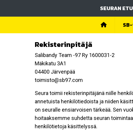
SEURAN ETU
SB-
Rekisterinpitäjä
Salibandy Team -97 Ry 1600031-2
Mäkikatu 3A1
04400 Järvenpää
toimisto@sb97.com
Seura toimii rekisterinpitäjänä niille henk
annetuista henkilötiedoista ja niiden käsi
on seuralle ensiarvoisen tärkeää. Sen vuo
hoitaaksemme suhdetta seuran toimintaan os
henkilötietoja käsittelyssä.