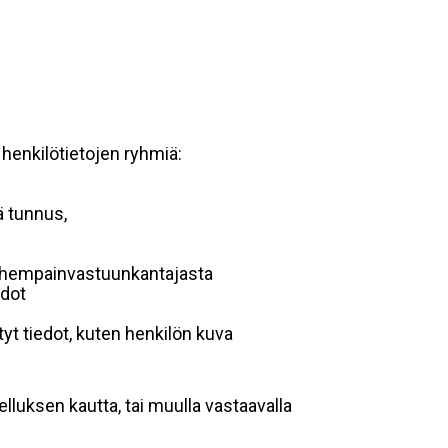
 henkilötietojen ryhmiä:
ä tunnus,
 vanhempainvastuunkantajasta
edot
yt tiedot, kuten henkilön kuva
lluksen kautta, tai muulla vastaavalla