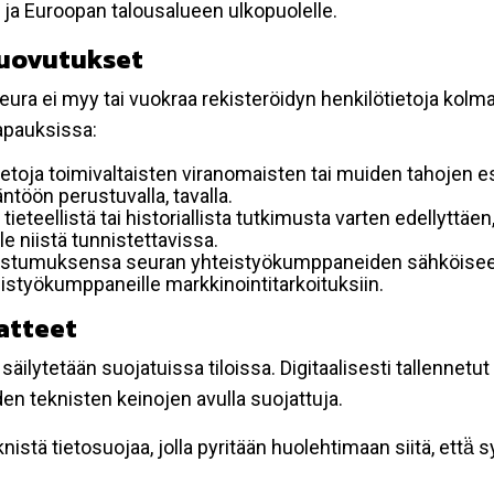
 ja Euroopan talousalueen ulkopuolelle.
luovutukset
ura ei myy tai vuokraa rekisteröidyn henkilötietoja kolman
tapauksissa:
etoja toimivaltaisten viranomaisten tai muiden tahojen e
töön perustuvalla, tavalla.
 tieteellistä tai historiallista tutkimusta varten edellyttäe
e niistä tunnistettavissa.
uostumuksensa seuran yhteistyökumppaneiden sähköiseen 
hteistyökumppaneille markkinointitarkoituksiin.
atteet
äilytetään suojatuissa tiloissa. Digitaalisesti tallennetut 
en teknisten keinojen avulla suojattuja.
stä tietosuojaa, jolla pyritään huolehtimaan siitä, että̈