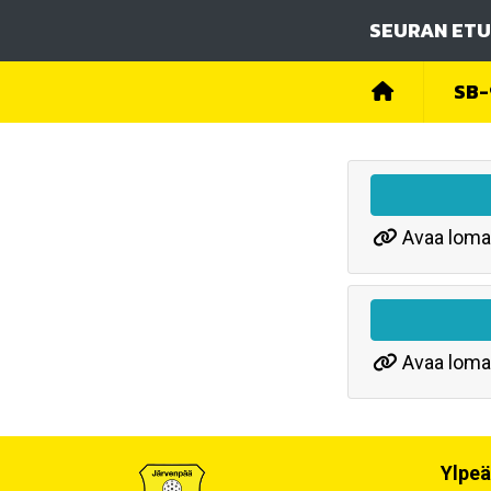
SEURAN ETU
SB-
Avaa loma
Avaa loma
Ylpeä