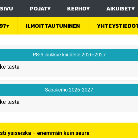
SIVU
POJAT
▾
KERHO
▾
AIKUISET
▾
97
▾
ILMOITTAUTUMINEN
YHTEYSTIEDO
P8-9 joukkue kaudelle 2026-2027
ke tästä
Säbäkerho 2026-2027
ke tästä
sti ysiseiska – enemmän kuin seura