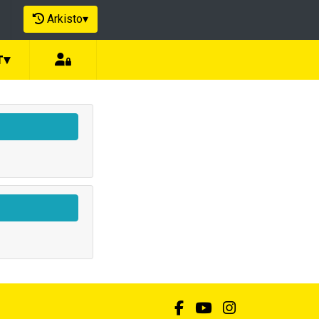
Arkisto
▾
T
▾