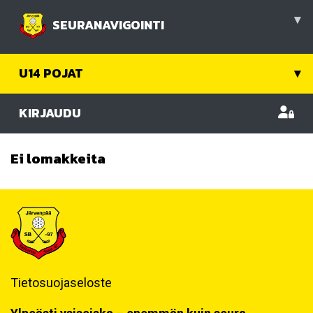
▾
SEURANAVIGOINTI
U14 POJAT
▾
KIRJAUDU
Ei lomakkeita
Tietosuojaseloste