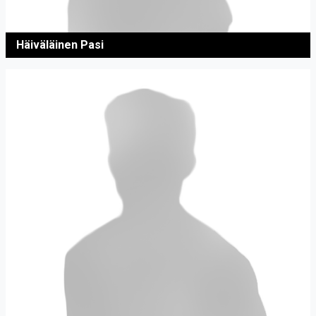
Häiväläinen Pasi