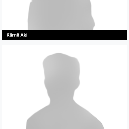
Kärnä Aki