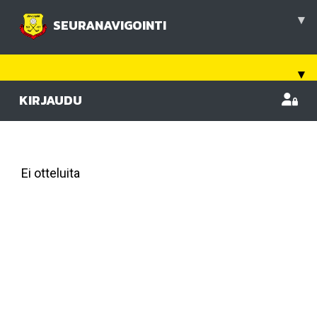
▾
SEURANAVIGOINTI
▾
KIRJAUDU
Viimeisimmät ottelut
Ei otteluita
Ottelulista
Tapahtumakalenteri