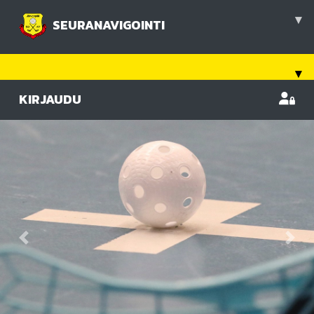
▾
SEURANAVIGOINTI
▾
KIRJAUDU
Previous
Nex