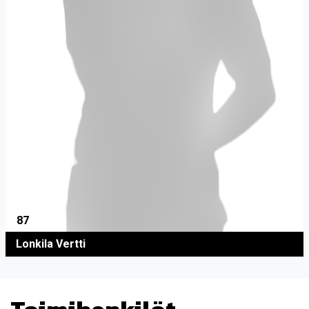
87
Lonkila Vertti