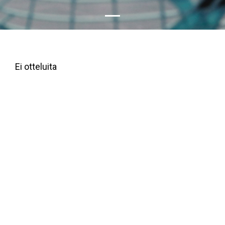
Viimeisimmät ottelut
Ei otteluita
Ottelulista
Tapahtumakalenteri
Tulevat tapahtumat