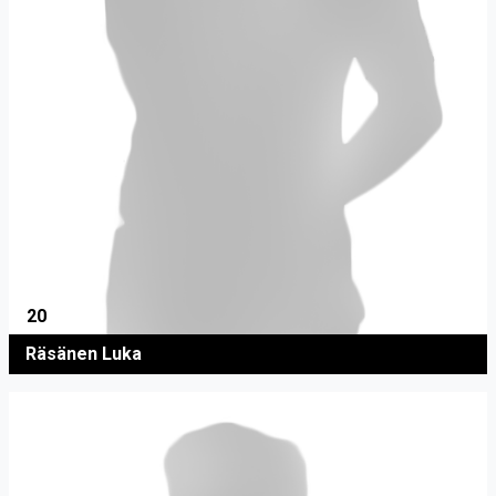
20
Räsänen Luka