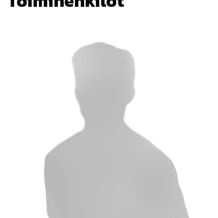
Toimihenkilöt